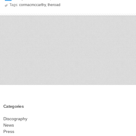

Tags:
cormacmccarthy
,
theroad
Categories
Discography
News
Press