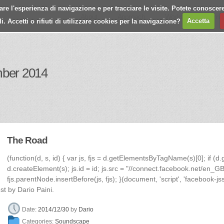
e l'esperienza di navigazione e per tracciare le visite. Potete conoscere
About
Approach
Works
Journa
 Accetti o rifiuti di utilizzare cookies per la navigazione?
Accetta
mber 2014
The Road
(function(d, s, id) { var js, fjs = d.getElementsByTagName(s)[0]; if (d
d.createElement(s); js.id = id; js.src = "//connect.facebook.net/en_GB
fjs.parentNode.insertBefore(js, fjs); }(document, 'script', 'facebook-jss
st by Dario Paini.
Date:
2014/12/30
by
Dario
Categories:
Soundscape