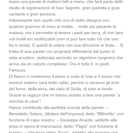
mano una parete di mattoni fatti a mano, che farà parte dello
studio di registrazione di Ivan Segreto, gran pianista e gran
cantante e gran persona.
Interessante fare quello che uno di solito disegna con
qualche grammo di mina di matita… molto più pesante la
materia, ma ti permette di tenere i piedi per terra, di non fare
voli inutili e/o inutilizzabili (non si può fare tutto ciò che uno
ha in testa). E quindi di volare con una direzione in testa… Si
tratta di una parete con proprietà diffondenti dal punto di
vista acustico, realizzata secondo un algoritmo (segreto) che
arriva da un calcolo complesso. Ora è tutto lì, in piedi.
Fierezza.
Di fianco ci metteremo il piano a coda di Ivan e il suono che
tornerà indietro sarà bello caldo, perché ci saranno gli echi
del forno, della terra, del cielo di Sicilia, di tutto in fondo…
Grazie ai ragazzi che mi hanno aiutato a fare una parete “a
minchia di cane”!
Hanno contribuito alla perfetta riuscita della parete: –
Benedetto Solano, (titolare dell’impresa) detto “BBinirittu” con
funzione di capu mastru; – Giuseppe Anaclio, addetto alla
posa in opera di marunazza, detto “Pippo” con funzione di
mastru; – Vincenzo detto “Enzo”, addetto alla quacina con