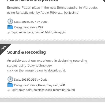
Ermanno Fabbri plays in the new Bonnot studio, in Viareggio,
using fantastic mic. by Audio Ribera… bellissimo
Date:
2018/02/07
by
Dario
Categories:
News
,
WIP

Tags:
audioribera
,
bonnot
,
fabbri
,
viareggio
Sound & Recording
An article about our experience in designing recording
studios using Boxy technology.
click on the image below to download it:
Date:
2018/01/15
by
Dario
Categories:
News
,
Press
,
they said
,
WIP

Tags:
boxy
,
paini
,
painiacoustics
,
recording
,
sound