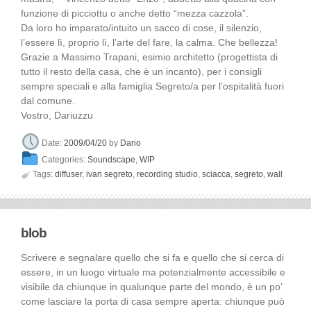
funzione di picciottu o anche detto “mezza cazzola”.
Da loro ho imparato/intuito un sacco di cose, il silenzio,
l’essere lì, proprio lì, l’arte del fare, la calma. Che bellezza!
Grazie a Massimo Trapani, esimio architetto (progettista di
tutto il resto della casa, che è un incanto), per i consigli
sempre speciali e alla famiglia Segreto/a per l’ospitalità fuori
dal comune.
Vostro, Dariuzzu
Date:
2009/04/20
by
Dario
Categories:
Soundscape
,
WIP

Tags:
diffuser
,
ivan segreto
,
recording studio
,
sciacca
,
segreto
,
wall
blob
Scrivere e segnalare quello che si fa e quello che si cerca di
essere, in un luogo virtuale ma potenzialmente accessibile e
visibile da chiunque in qualunque parte del mondo, è un po’
come lasciare la porta di casa sempre aperta: chiunque può