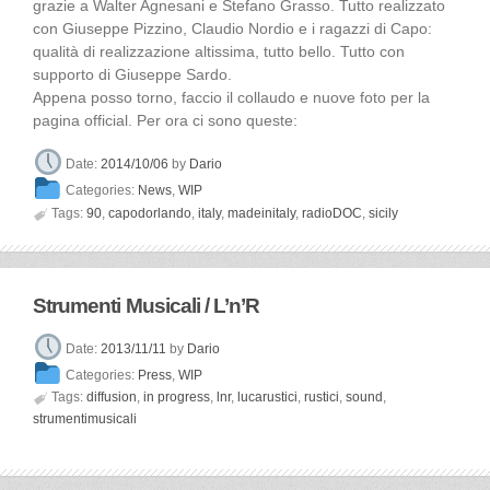
grazie a Walter Agnesani e Stefano Grasso. Tutto realizzato
con Giuseppe Pizzino, Claudio Nordio e i ragazzi di Capo:
qualità di realizzazione altissima, tutto bello. Tutto con
supporto di Giuseppe Sardo.
Appena posso torno, faccio il collaudo e nuove foto per la
pagina official. Per ora ci sono queste:
Date:
2014/10/06
by
Dario
Categories:
News
,
WIP

Tags:
90
,
capodorlando
,
italy
,
madeinitaly
,
radioDOC
,
sicily
Strumenti Musicali / L’n’R
Date:
2013/11/11
by
Dario
Categories:
Press
,
WIP

Tags:
diffusion
,
in progress
,
lnr
,
lucarustici
,
rustici
,
sound
,
strumentimusicali