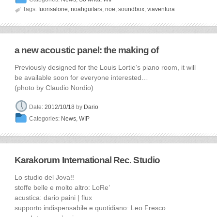

Tags:
fuorisalone
,
noahguitars
,
noe
,
soundbox
,
viaventura
a new acoustic panel: the making of
Previously designed for the Louis Lortie’s piano room, it will
be available soon for everyone interested…
(photo by Claudio Nordio)
Date:
2012/10/18
by
Dario
Categories:
News
,
WIP
Karakorum International Rec. Studio
Lo studio del Jova!!
stoffe belle e molto altro: LoRe’
acustica: dario paini | flux
supporto indispensabile e quotidiano: Leo Fresco