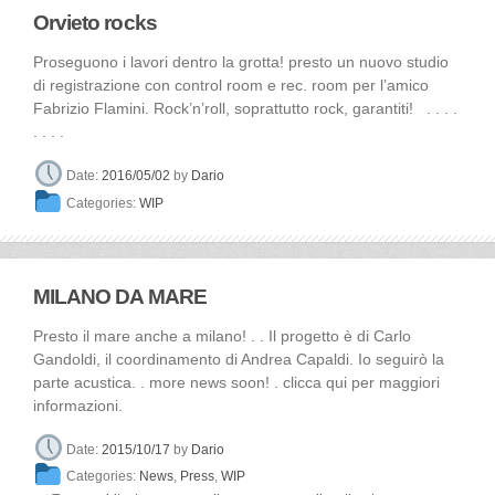
Orvieto rocks
Proseguono i lavori dentro la grotta! presto un nuovo studio
di registrazione con control room e rec. room per l’amico
Fabrizio Flamini. Rock’n’roll, soprattutto rock, garantiti! . . . .
. . . .
Date:
2016/05/02
by
Dario
Categories:
WIP
MILANO DA MARE
Presto il mare anche a milano! . . Il progetto è di Carlo
Gandoldi, il coordinamento di Andrea Capaldi. Io seguirò la
parte acustica. . more news soon! . clicca qui per maggiori
informazioni.
Date:
2015/10/17
by
Dario
Categories:
News
,
Press
,
WIP