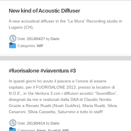
New kind of Acoustic Diffuser
A new acoustical diffuser in the “Le Mura” Recording studio in
Lugano (CH).
Date:
2013/04/27
by
Dario
Categories:
WIP
#fuorisalone #viaventura #3
In questi giorni ho avuto il piacere e l’onore di essere
ospitato, per il FUORISALONE 2013, presso la location di
N.O.E., in Via Ventura 3 con i diffusori acustici “SoundBox”,
disegnati da me e realizzati dalla D&A di Claudio Nordio.
Grazie a Renato Ruatti (Noah GuitArs), Maria Ruatti, Silvia
Cesaroni, SIlvia Cassetta, Saturnino e tutto lo staff!
Date:
2013/04/14
by
Dario
Categories:
News
,
So what
,
WIP