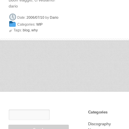
dario
Date:
2006/07/10
by
Dario
Categories:
WIP

Tags:
blog
,
why
Categories
Discography