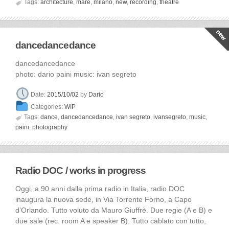

Tags:
architecture
,
mare
,
milano
,
new
,
recording
,
theatre
dancedancedance
dancedancedance
photo: dario paini music: ivan segreto
Date:
2015/10/02
by
Dario
Categories:
WIP

Tags:
dance
,
dancedancedance
,
ivan segreto
,
ivansegreto
,
music
,
paini
,
photography
Radio DOC / works in progress
Oggi, a 90 anni dalla prima radio in Italia, radio DOC
inaugura la nuova sede, in Via Torrente Forno, a Capo
d’Orlando. Tutto voluto da Mauro Giuffrè. Due regie (A e B) e
due sale (rec. room A e speaker B). Tutto cablato con tutto,