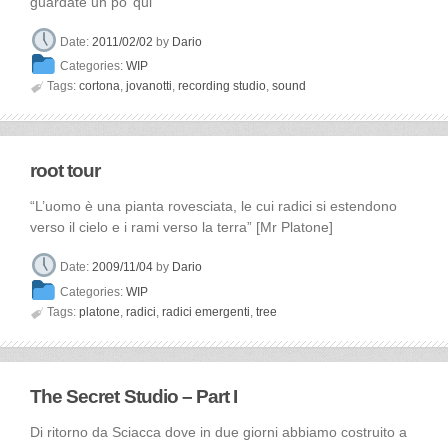
guardate un po’ qui
Date:
2011/02/02
by
Dario
Categories:
WIP

Tags:
cortona
,
jovanotti
,
recording studio
,
sound
root tour
“L’uomo è una pianta rovesciata, le cui radici si estendono
verso il cielo e i rami verso la terra” [Mr Platone]
Date:
2009/11/04
by
Dario
Categories:
WIP

Tags:
platone
,
radici
,
radici emergenti
,
tree
The Secret Studio – Part I
Di ritorno da Sciacca dove in due giorni abbiamo costruito a