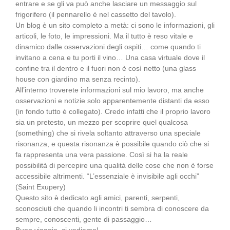
entrare e se gli va può anche lasciare un messaggio sul
frigorifero (il pennarello è nel cassetto del tavolo).
Un blog è un sito completo a metà: ci sono le informazioni, gli
articoli, le foto, le impressioni. Ma il tutto è reso vitale e
dinamico dalle osservazioni degli ospiti… come quando ti
invitano a cena e tu porti il vino… Una casa virtuale dove il
confine tra il dentro e il fuori non è così netto (una glass
house con giardino ma senza recinto).
All’interno troverete informazioni sul mio lavoro, ma anche
osservazioni e notizie solo apparentemente distanti da esso
(in fondo tutto è collegato). Credo infatti che il proprio lavoro
sia un pretesto, un mezzo per scoprire quel qualcosa
(something) che si rivela soltanto attraverso una speciale
risonanza, e questa risonanza è possibile quando ciò che si
fa rappresenta una vera passione. Così si ha la reale
possibilità di percepire una qualità delle cose che non è forse
accessibile altrimenti. “L’essenziale è invisibile agli occhi”
(Saint Exupery)
Questo sito è dedicato agli amici, parenti, serpenti,
sconosciuti che quando li incontri ti sembra di conoscere da
sempre, conoscenti, gente di passaggio…
Buon viaggio, ci vediamo!