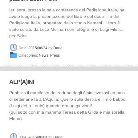
Ieri sera, presso la sala conference del Padiglione Italia, ha
avuto luogo la presentazione del libro e del docu-film del
Padiglione Italia, progettato dallo studio Nemesi. Il libro è
stato curato da Luca Molinari con fotografie di Luigi Filetici,
per Skira.
Date:
2015/06/24
by
Dario
Categories:
News
,
Press
ALP(A)INI
Pubblico il manifesto del raduno degli Alpini svoltosi un paio
di settimane fa a L’Aquila. Quello sulla destra è il mio babbo
(Luigi detto Louìs) quando era un giuvinot!
(qui sotto con mia mamma Teresa detta Gilda e mia sorella
Elena)
Date:
2015/06/04
by
Dario