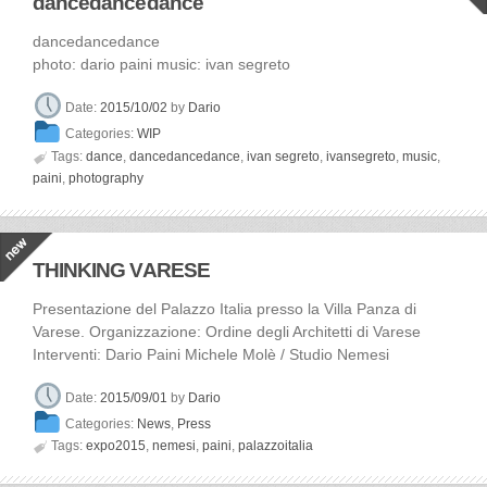
dancedancedance
dancedancedance
photo: dario paini music: ivan segreto
Date:
2015/10/02
by
Dario
Categories:
WIP

Tags:
dance
,
dancedancedance
,
ivan segreto
,
ivansegreto
,
music
,
paini
,
photography
THINKING VARESE
Presentazione del Palazzo Italia presso la Villa Panza di
Varese. Organizzazione: Ordine degli Architetti di Varese
Interventi: Dario Paini Michele Molè / Studio Nemesi
Date:
2015/09/01
by
Dario
Categories:
News
,
Press

Tags:
expo2015
,
nemesi
,
paini
,
palazzoitalia