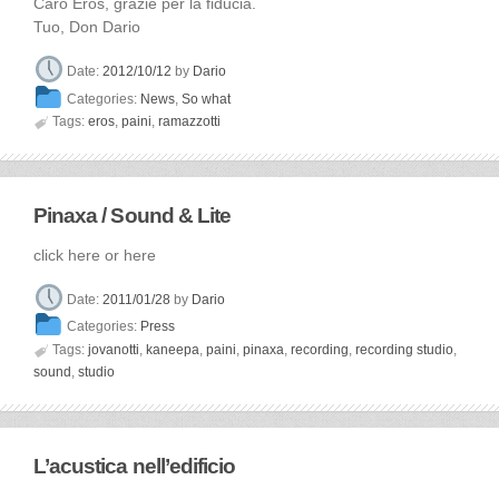
Caro Eros, grazie per la fiducia.
Tuo, Don Dario
Date:
2012/10/12
by
Dario
Categories:
News
,
So what

Tags:
eros
,
paini
,
ramazzotti
Pinaxa / Sound & Lite
click here or here
Date:
2011/01/28
by
Dario
Categories:
Press

Tags:
jovanotti
,
kaneepa
,
paini
,
pinaxa
,
recording
,
recording studio
,
sound
,
studio
L’acustica nell’edificio