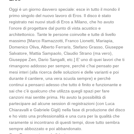
Oggi è un giorno davvero speciale: esce in tutto il mondo il
primo singolo del nuovo lavoro di Eros. Il disco è stato
registrato nei nuovi studi di Eros a Milano, che ho avuto
l’onore di progettare dal punto di vista acustico e
architettonico. Tante le persone coinvolte e tutte di livello
massimo [Marco Ramazzotti, Franco Lionetti, Mariapia,
Domenico Oliva, Alberto Ferraris, Stefano Grasso, Giuseppe
Salvatore, Mattia Sampaolo, Claudio Strano (ma vero),
Giuseppe Zen, Dario Sangalli, etc.] E’ uno di quei lavori che ti
rimangono addosso per sempre, perchè c’hai pensato per
mesi interi (alla ricerca delle soluzioni e delle varianti e poi
durante il cantiere, una vera scuola sempre) e perchè
continui a pensarci adesso che tutto è finito e funzionante e
sai che c’è qualcuno che utilizza quegli spazi per fare
canzoni mai sentite prima. Ho avuto la possibilità di
partecipare ad alcune session di registrazioni (con Luca
Chiaravalli e Gabriele Gigli) nella fase di produzione del disco
e ho visto una professionalità e una cura per la qualità che
raramente si incontrano di questi tempi, dove tutto sembra
sempre abbozzato e poi abbandonato.