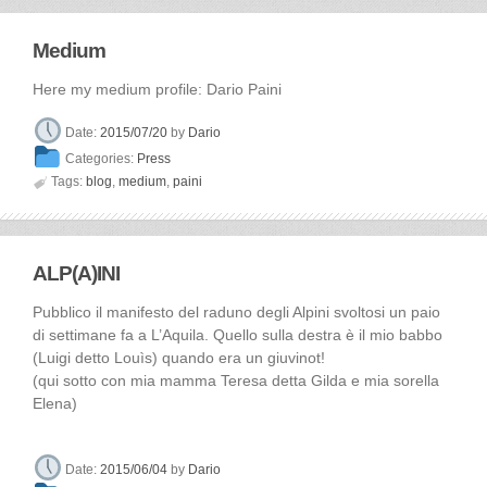
Medium
Here my medium profile: Dario Paini
Date:
2015/07/20
by
Dario
Categories:
Press

Tags:
blog
,
medium
,
paini
ALP(A)INI
Pubblico il manifesto del raduno degli Alpini svoltosi un paio
di settimane fa a L’Aquila. Quello sulla destra è il mio babbo
(Luigi detto Louìs) quando era un giuvinot!
(qui sotto con mia mamma Teresa detta Gilda e mia sorella
Elena)
Date:
2015/06/04
by
Dario