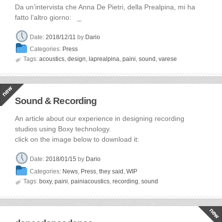
Da un’intervista che Anna De Pietri, della Prealpina, mi ha
fatto l’altro giorno: _
Date:
2018/12/11
by
Dario
Categories:
Press

Tags:
acoustics
,
design
,
laprealpina
,
paini
,
sound
,
varese
Sound & Recording
An article about our experience in designing recording
studios using Boxy technology.
click on the image below to download it:
Date:
2018/01/15
by
Dario
Categories:
News
,
Press
,
they said
,
WIP

Tags:
boxy
,
paini
,
painiacoustics
,
recording
,
sound