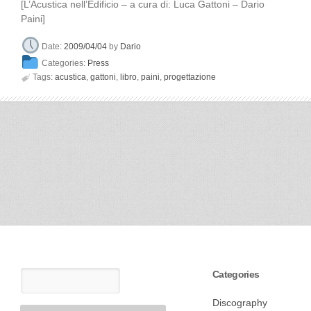
[L’Acustica nell’Edificio – a cura di: Luca Gattoni – Dario
Paini]
Date:
2009/04/04
by
Dario
Categories:
Press

Tags:
acustica
,
gattoni
,
libro
,
paini
,
progettazione
Categories
Discography