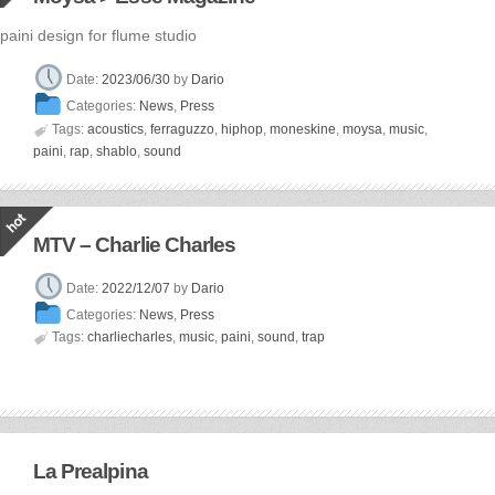
paini design for flume studio
Date:
2023/06/30
by
Dario
Categories:
News
,
Press

Tags:
acoustics
,
ferraguzzo
,
hiphop
,
moneskine
,
moysa
,
music
,
paini
,
rap
,
shablo
,
sound
MTV – Charlie Charles
Date:
2022/12/07
by
Dario
Categories:
News
,
Press

Tags:
charliecharles
,
music
,
paini
,
sound
,
trap
La Prealpina