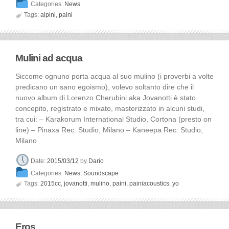
Categories:
News

Tags:
alpini
,
paini
Mulini ad acqua
Siccome ognuno porta acqua al suo mulino (i proverbi a volte
predicano un sano egoismo), volevo soltanto dire che il
nuovo album di Lorenzo Cherubini aka Jovanotti è stato
concepito, registrato e mixato, masterizzato in alcuni studi,
tra cui: – Karakorum International Studio, Cortona (presto on
line) – Pinaxa Rec. Studio, Milano – Kaneepa Rec. Studio,
Milano
Date:
2015/03/12
by
Dario
Categories:
News
,
Soundscape

Tags:
2015cc
,
jovanotti
,
mulino
,
paini
,
painiacoustics
,
yo
Eros