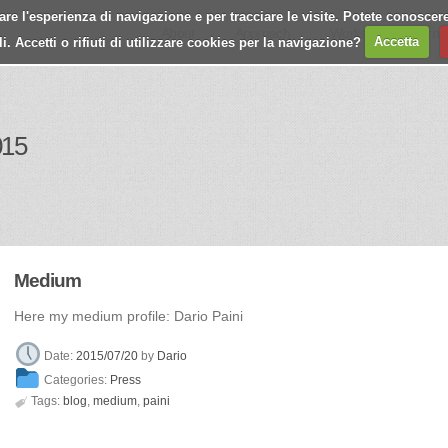
e l'esperienza di navigazione e per tracciare le visite. Potete conoscere
About
Approach
Works
Journa
 Accetti o rifiuti di utilizzare cookies per la navigazione?
Accetta
015
Medium
Here my medium profile: Dario Paini
Date:
2015/07/20
by
Dario
Categories:
Press

Tags:
blog
,
medium
,
paini