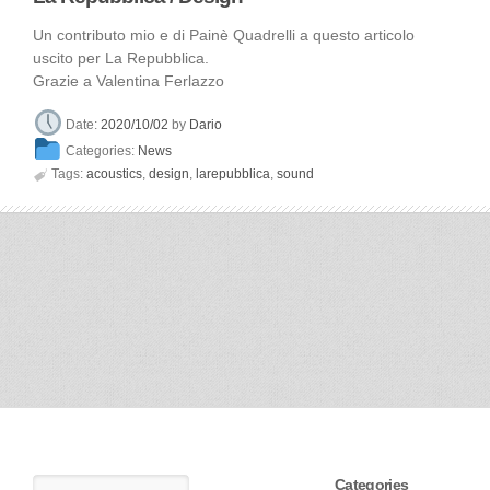
Un contributo mio e di Painè Quadrelli a questo articolo
uscito per La Repubblica.
Grazie a Valentina Ferlazzo
Date:
2020/10/02
by
Dario
Categories:
News

Tags:
acoustics
,
design
,
larepubblica
,
sound
Categories