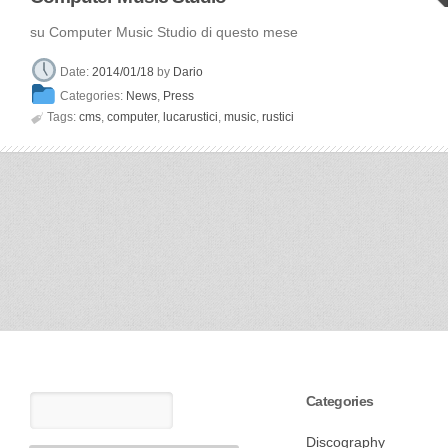
su Computer Music Studio di questo mese
Date:
2014/01/18
by
Dario
Categories:
News
,
Press

Tags:
cms
,
computer
,
lucarustici
,
music
,
rustici
Categories
Discography