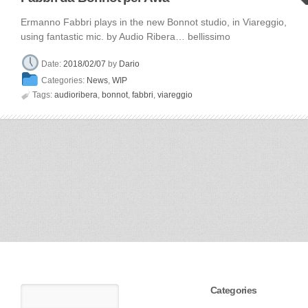
Ermanno Fabbri plays in the new Bonnot studio, in Viareggio,
using fantastic mic. by Audio Ribera… bellissimo
Date:
2018/02/07
by
Dario
Categories:
News
,
WIP

Tags:
audioribera
,
bonnot
,
fabbri
,
viareggio
Categories