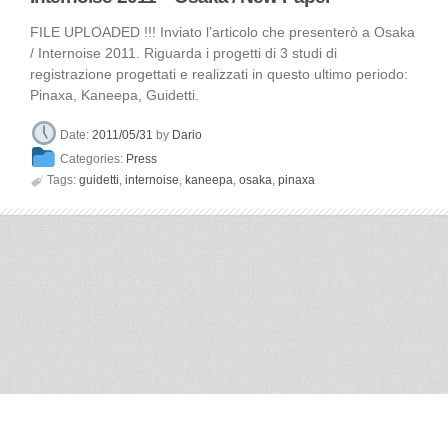
FILE UPLOADED !!! Inviato l’articolo che presenterò a Osaka
/ Internoise 2011. Riguarda i progetti di 3 studi di
registrazione progettati e realizzati in questo ultimo periodo:
Pinaxa, Kaneepa, Guidetti.
Date:
2011/05/31
by
Dario
Categories:
Press

Tags:
guidetti
,
internoise
,
kaneepa
,
osaka
,
pinaxa