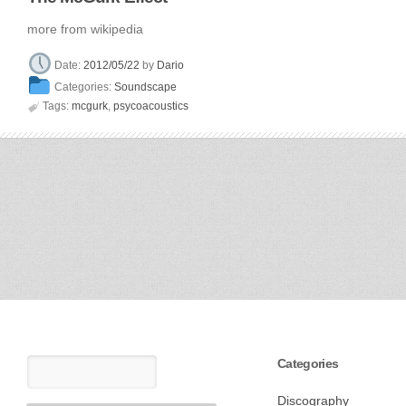
more from wikipedia
Date:
2012/05/22
by
Dario
Categories:
Soundscape

Tags:
mcgurk
,
psycoacoustics
Categories
Discography