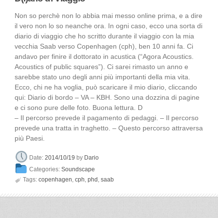
Non so perchè non lo abbia mai messo online prima, e a dire
il vero non lo so neanche ora. In ogni caso, ecco una sorta di
diario di viaggio che ho scritto durante il viaggio con la mia
vecchia Saab verso Copenhagen (cph), ben 10 anni fa. Ci
andavo per finire il dottorato in acustica (“Agora Acoustics.
Acoustics of public squares”). Ci sarei rimasto un anno e
sarebbe stato uno degli anni più importanti della mia vita.
Ecco, chi ne ha voglia, può scaricare il mio diario, cliccando
qui: Diario di bordo – VA – KBH. Sono una dozzina di pagine
e ci sono pure delle foto. Buona lettura. D
– Il percorso prevede il pagamento di pedaggi. – Il percorso
prevede una tratta in traghetto. – Questo percorso attraversa
più Paesi.
Date:
2014/10/19
by
Dario
Categories:
Soundscape

Tags:
copenhagen
,
cph
,
phd
,
saab