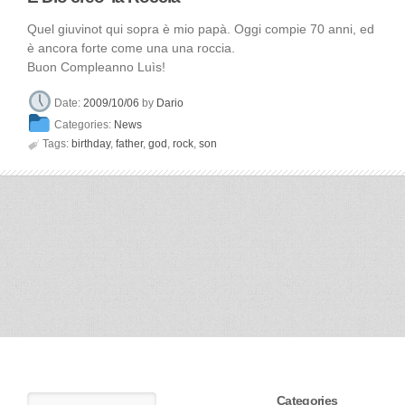
Quel giuvinot qui sopra è mio papà. Oggi compie 70 anni, ed
è ancora forte come una una roccia.
Buon Compleanno Luìs!
Date:
2009/10/06
by
Dario
Categories:
News

Tags:
birthday
,
father
,
god
,
rock
,
son
Categories