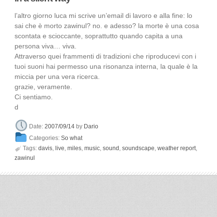
l’altro giorno luca mi scrive un’email di lavoro e alla fine: lo
sai che è morto zawinul? no. e adesso? la morte è una cosa
scontata e scioccante, soprattutto quando capita a una
persona viva… viva.
Attraverso quei frammenti di tradizioni che riproducevi con i
tuoi suoni hai permesso una risonanza interna, la quale è la
miccia per una vera ricerca.
grazie, veramente.
Ci sentiamo.
d
Date:
2007/09/14
by
Dario
Categories:
So what

Tags:
davis
,
live
,
miles
,
music
,
sound
,
soundscape
,
weather report
,
zawinul