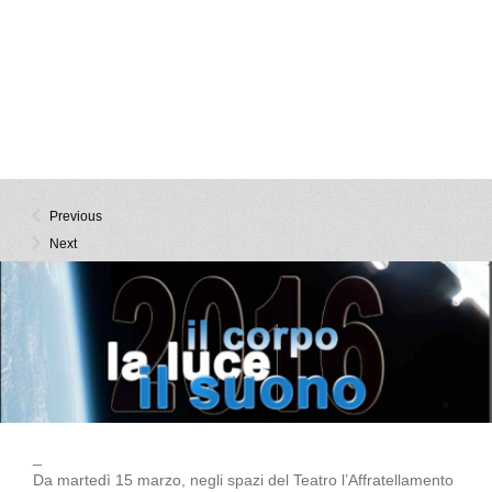
Previous
Next
_
Da martedì 15 marzo, negli spazi del Teatro l’Affratellamento