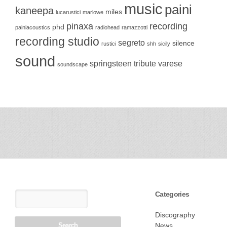
music
paini
kaneepa
miles
lucarustici
marlowe
pinaxa
recording
phd
painiacoustics
radiohead
ramazzotti
recording studio
segreto
silence
rustici
shh
sicily
sound
springsteen
tribute
varese
soundscape
Categories
Discography
News