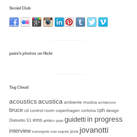
Social Club
paini’s photos on flickr
Tag Cloud
acoustics
acustica
ambiente musica
architecture
bruce
cph
cd
control room
copenhagen
cortona
design
in progress
guidetti
eros
Distretto 51
girifalco
gogo
jovanotti
interview
jova
ivansegreto
ivan segreto