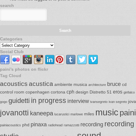
search
Categories
Social Club
paini’s photos on flickr
Tag Cloud
acoustics
acustica
bruce
ambiente musica
cd
architecture
cph
eros
control room
copenhagen
cortona
design
Distretto 51
girifalco
in progress
guidetti
interview
jova
gogo
ivansegreto
ivan segreto
music
jovanotti
paini
kaneepa
miles
lucarustici
marlowe
recording
pinaxa
recording
phd
painiacoustics
radiohead
ramazzotti
sound