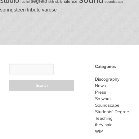
studio
segreto
silence
rustici
shh
sicily
soundscape
springsteen
tribute
varese
Categories
Discography
News
Press
So what
Soundscape
Students' Degree
Teaching
they said
WIP