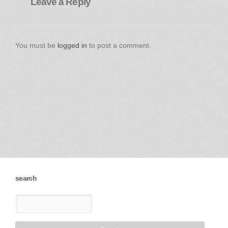
Leave a Reply
You must be
logged in
to post a comment.
search