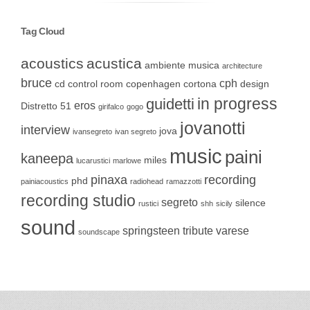
Tag Cloud
acoustics
acustica
ambiente musica
architecture
bruce
cph
cd
control room
copenhagen
cortona
design
in progress
guidetti
eros
Distretto 51
girifalco
gogo
jovanotti
interview
jova
ivansegreto
ivan segreto
music
paini
kaneepa
miles
lucarustici
marlowe
pinaxa
recording
phd
painiacoustics
radiohead
ramazzotti
recording studio
segreto
silence
rustici
shh
sicily
sound
springsteen
tribute
varese
soundscape