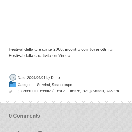
Festival della Creatività 2008: incontro con Jovanotti
from
Festival della creatività
on
Vimeo
.
Dario
Date:
2009/06/04
by
Categories:
So what
,
Soundscape

Tags:
cherubini
,
creatività
,
festival
,
firenze
,
jova
,
jovanotti
,
svizzero
0 Comments