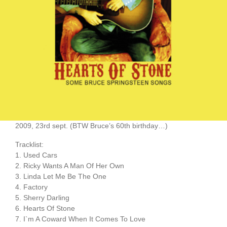
2009, 23rd sept. (BTW Bruce’s 60th birthday…)
Tracklist:
1. Used Cars
2. Ricky Wants A Man Of Her Own
3. Linda Let Me Be The One
4. Factory
5. Sherry Darling
6. Hearts Of Stone
7. I`m A Coward When It Comes To Love