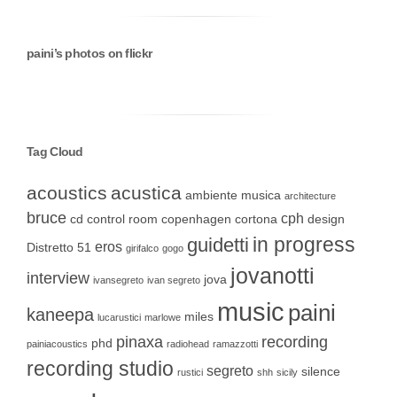
paini’s photos on flickr
Tag Cloud
acoustics
acustica
ambiente musica
architecture
bruce
cph
cd
control room
copenhagen
cortona
design
in progress
guidetti
eros
Distretto 51
girifalco
gogo
jovanotti
interview
jova
ivansegreto
ivan segreto
music
paini
kaneepa
miles
lucarustici
marlowe
pinaxa
recording
phd
painiacoustics
radiohead
ramazzotti
recording studio
segreto
silence
rustici
shh
sicily