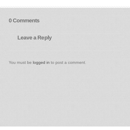
0 Comments
Leave a Reply
You must be
logged in
to post a comment.