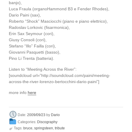
banjo),
Luca Fraula (organoHammond B3 e Fender Rhodes),
Dario Paini (sax),
Roberto “Shock” Masciocchi (piano e piano elettrico),
Radoslav Lorkovic (fisarmonica),
Erin Sax Seymour (cori),
Giusy Consoli (cori),
Stefano “Illo” Failla (cori),
Giovanni Pasquetti (basso),
Pino Li Trenta (batteria).
Listen to “Meeting Across the River”:
[soundcloud url=”http://soundcloud.com/paini/meeting-
across-the-river-lorenzo-bertocchini-dario-paini”]
more info
here
Dario
Date:
2009/09/23
by
Categories:
Discography

Tags:
bruce
,
springsteen
,
tribute