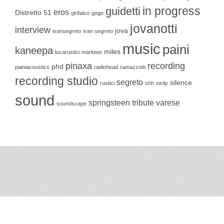
in progress
guidetti
eros
Distretto 51
girifalco
gogo
jovanotti
interview
jova
ivansegreto
ivan segreto
music
paini
kaneepa
miles
lucarustici
marlowe
pinaxa
recording
phd
painiacoustics
radiohead
ramazzotti
recording studio
segreto
silence
rustici
shh
sicily
sound
springsteen
tribute
varese
soundscape