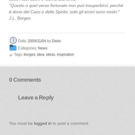
“Questo o quel verso fortunato non può insuperbirci, perché
è dono del Caso o dello Spirito; solo gli errori sono nostri.”
J.L. Borges
Dario
Date:
2009/11/04
by
Categories:
News

Tags:
borges
,
idea
,
ideas
,
inspiration
0 Comments
Leave a Reply
You must be
logged in
to post a comment.