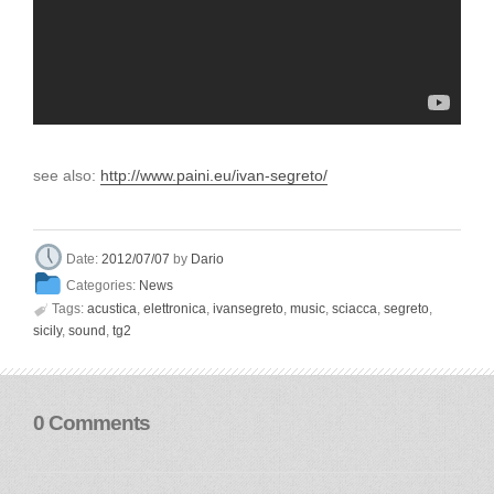
see also:
http://www.paini.eu/ivan-segreto/
Dario
Date:
2012/07/07
by
Categories:
News

Tags:
acustica
,
elettronica
,
ivansegreto
,
music
,
sciacca
,
segreto
,
sicily
,
sound
,
tg2
0 Comments