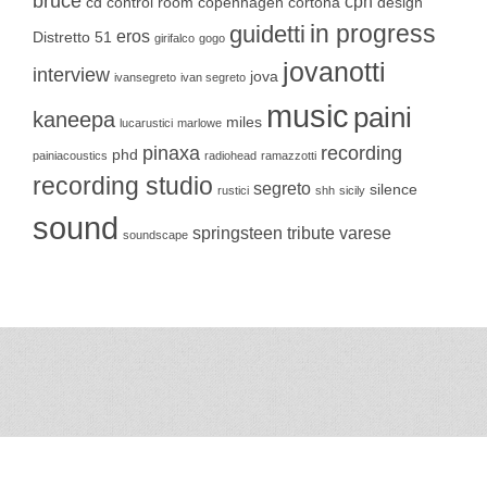
bruce
cph
cd
control room
copenhagen
cortona
design
in progress
guidetti
eros
Distretto 51
girifalco
gogo
jovanotti
interview
jova
ivansegreto
ivan segreto
music
paini
kaneepa
miles
lucarustici
marlowe
pinaxa
recording
phd
painiacoustics
radiohead
ramazzotti
recording studio
segreto
silence
rustici
shh
sicily
sound
springsteen
tribute
varese
soundscape