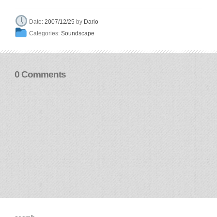
Dario
Date:
2007/12/25
by
Categories:
Soundscape
0 Comments