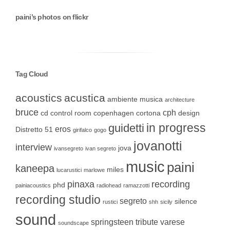
paini’s photos on flickr
Tag Cloud
acoustics
acustica
ambiente musica
architecture
bruce
cph
cd
control room
copenhagen
cortona
design
in progress
guidetti
eros
Distretto 51
girifalco
gogo
jovanotti
interview
jova
ivansegreto
ivan segreto
music
paini
kaneepa
miles
lucarustici
marlowe
pinaxa
recording
phd
painiacoustics
radiohead
ramazzotti
recording studio
segreto
silence
rustici
shh
sicily
sound
springsteen
tribute
varese
soundscape