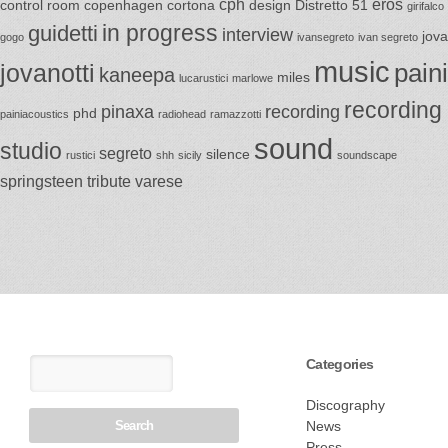
cph
eros
control room
copenhagen
cortona
design
Distretto 51
girifalco
in progress
guidetti
interview
jova
gogo
ivansegreto
ivan segreto
music
jovanotti
paini
kaneepa
miles
lucarustici
marlowe
recording
pinaxa
recording
phd
painiacoustics
radiohead
ramazzotti
sound
studio
segreto
silence
rustici
shh
sicily
soundscape
springsteen
tribute
varese
Categories
Discography
News
Press