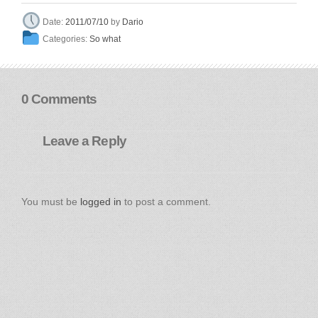
Dario
Date:
2011/07/10
by
Categories:
So what
0 Comments
Leave a Reply
You must be
logged in
to post a comment.