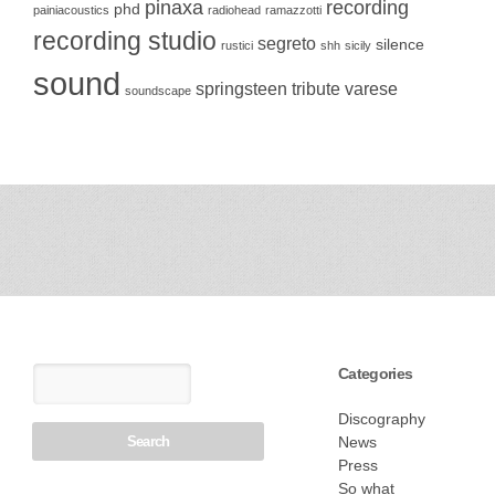
pinaxa
recording
phd
painiacoustics
radiohead
ramazzotti
recording studio
segreto
silence
rustici
shh
sicily
sound
springsteen
tribute
varese
soundscape
Categories
Discography
News
Press
So what