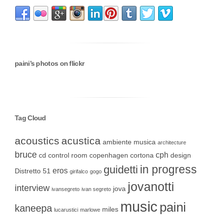
paini’s photos on flickr
Tag Cloud
acoustics
acustica
ambiente musica
architecture
bruce
cph
cd
control room
copenhagen
cortona
design
in progress
guidetti
eros
Distretto 51
girifalco
gogo
jovanotti
interview
jova
ivansegreto
ivan segreto
music
paini
kaneepa
miles
lucarustici
marlowe