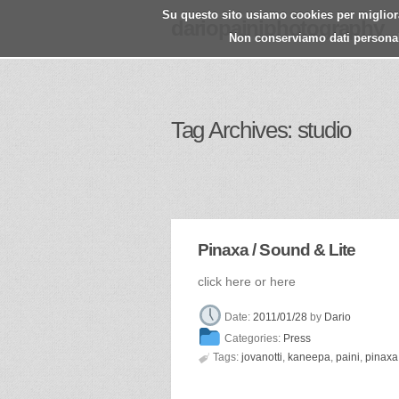
Su questo sito usiamo cookies per migliorar
dariopainiphotography
Non conserviamo dati personali.
Tag Archives: studio
Pinaxa / Sound & Lite
click here or here
Date:
2011/01/28
by
Dario
Categories:
Press

Tags:
jovanotti
,
kaneepa
,
paini
,
pinaxa