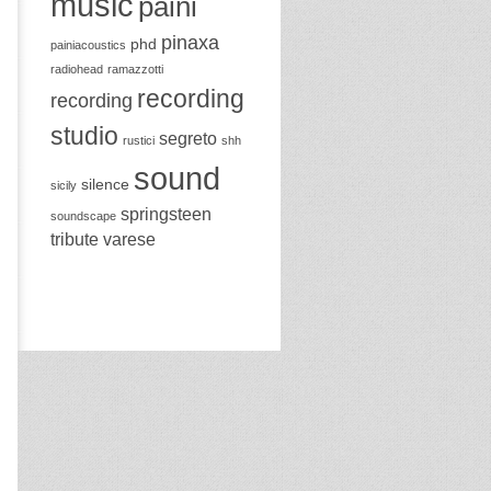
music
paini
pinaxa
phd
painiacoustics
radiohead
ramazzotti
recording
recording
studio
segreto
rustici
shh
sound
silence
sicily
springsteen
soundscape
tribute
varese