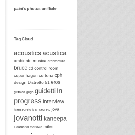
paini’s photos on flickr
Tag Cloud
acoustics
acustica
ambiente musica
architecture
bruce
cd
control room
cph
copenhagen
cortona
eros
design
Distretto 51
in
guidetti
girifalco
gogo
progress
interview
jova
ivansegreto
ivan segreto
jovanotti
kaneepa
miles
lucarustici
marlowe