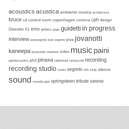
acoustics
acustica
ambiente musica
architecture
bruce
cph
cd
control room
copenhagen
cortona
design
in progress
guidetti
eros
Distretto 51
girifalco
gogo
jovanotti
interview
jova
ivansegreto
ivan segreto
music
paini
kaneepa
miles
lucarustici
marlowe
pinaxa
recording
phd
painiacoustics
radiohead
ramazzotti
recording studio
segreto
silence
rustici
shh
sicily
sound
springsteen
tribute
varese
soundscape