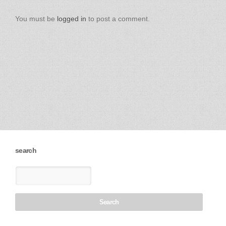
You must be
logged in
to post a comment.
search